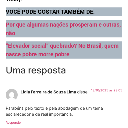
VOCÊ PODE GOSTAR TAMBÉM DE:
Por que algumas nações prosperam e outras,
não
“Elevador social” quebrado? No Brasil, quem
nasce pobre morre pobre
Uma resposta
18/10/2025 às 23:05
Lídia Ferreira de Souza Lima
disse:
Parabéns pelo texto e pela abodagem de um tema
esclarecedor e de real importância.
Responder