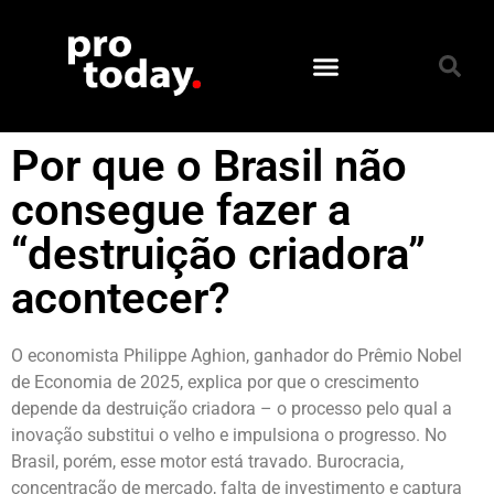
Por que o Brasil não
consegue fazer a
“destruição criadora”
acontecer?
O economista Philippe Aghion, ganhador do Prêmio Nobel
de Economia de 2025, explica por que o crescimento
depende da destruição criadora – o processo pelo qual a
inovação substitui o velho e impulsiona o progresso. No
Brasil, porém, esse motor está travado. Burocracia,
concentração de mercado, falta de investimento e captura