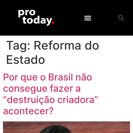
Tag:
Reforma do
Estado
Por que o Brasil não
consegue fazer a
“destruição criadora”
acontecer?