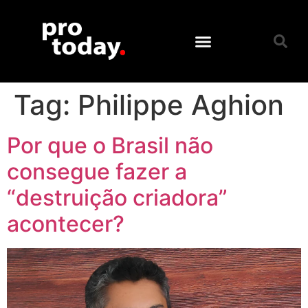
Tag:
Philippe Aghion
Por que o Brasil não
consegue fazer a
“destruição criadora”
acontecer?