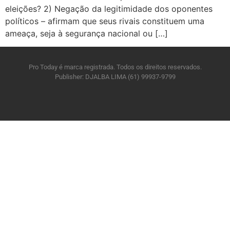
eleições? 2) Negação da legitimidade dos oponentes
políticos – afirmam que seus rivais constituem uma
ameaça, seja à segurança nacional ou […]
Pro Today é marca registrada. Todos os direitos reservados.
Publisher: DJALBA LIMA (61) 99937-9799